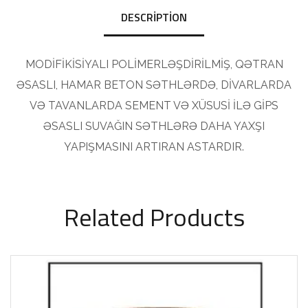
DESCRIPTION
MODİFİKİSİYALI POLİMERLƏŞDİRİLMİŞ, QƏTRAN
ƏSASLI, HAMAR BETON SƏTHLƏRDƏ, DİVARLARDA
VƏ TAVANLARDA SEMENT VƏ XÜSUSİ İLƏ GİPS
ƏSASLI SUVAĞIN SƏTHLƏRƏ DAHA YAXŞI
YAPIŞMASINI ARTIRAN ASTARDIR.
Related Products