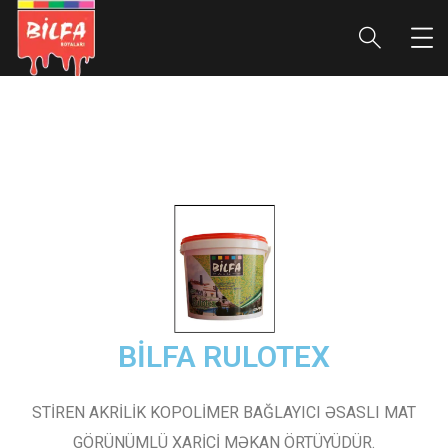
BİLFA RULOTEX
STİREN AKRİLİK KOPOLİMER BAĞLAYICI ƏSASLI MAT
GÖRÜNÜMLÜ XARİCİ MƏKAN ÖRTÜYÜDÜR.