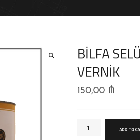
BİLFA SEL
VERNİK
150,00
₼
ADD TO C