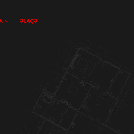
A
ƏLAQƏ