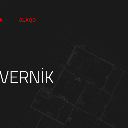
A
ƏLAQƏ
 VERNİK